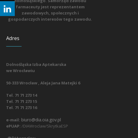
dolnośląskiego. Samorząd zawodu
farmaceuty jest reprezentantem
zawodowych, społecznych i
gospodarczych interesów tego zawodu.
Adres
Dolnośląska Izba Aptekarska
we Wrocławiu
50-333 Wrocław , Aleja Jana Matejki 6
Tel. 71 71 273 14
Tel. 71 71 273 15
Tel. 71 71 273 16
biuro@dia.oia.gov.pl
e-mail:
ePUAP:
/DIAWroclaw/SkrytkaESP