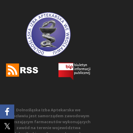
Dolnośląska Izba Aptekarska we
Wrocławiu jest samorządem zawodowym
zrzeszającym farmaceutów wykonujących
zawód na terenie województwa