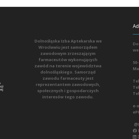
Ad
Dolnośląska Izba Aptekarska we
Do
Wrocławiu jest samorządem
we
zawodowym zrzeszającym
farmaceutów wykonujących
50-
zawód na terenie województwa
Mat
dolnośląskiego. Samorząd
zawodu farmaceuty jest
Tel
reprezentantem zawodowych,
Tel
społecznych i gospodarczych
Tel
interesów tego zawodu.
e-m
eP
@D
D