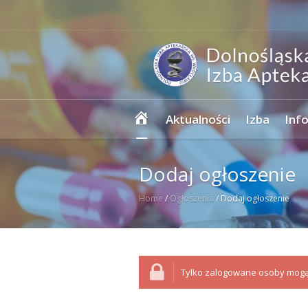
Strona
Aktualności
Izba
Inf
główna
Dodaj ogłoszenie
Home
/
Ogłoszenia
/
Dodaj ogłoszenie
Tylko zalogowane osoby mogą 