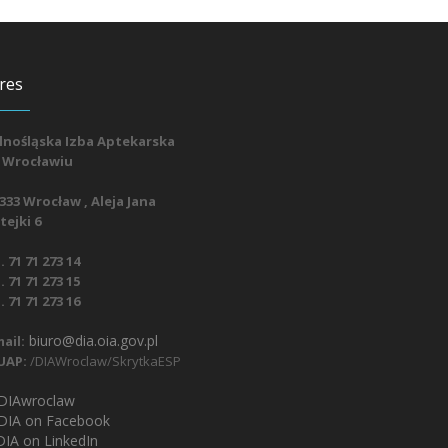
res
lnośląska Izba Aptekarska
 Wrocławiu
333 Wrocław , Aleja Jana
ejki 6
. 71 71 273 14
. 71 71 273 15
. 71 71 273 16
biuro@dia.oia.gov.pl
ail:
UAP:
/DIAWroclaw/SkrytkaESP
IAwroclaw
DIA on Facebook
IA on LinkedIn