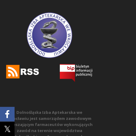
Dolnośląska Izba Aptekarska we
Wrocławiu jest samorządem zawodowym
zrzeszającym farmaceutów wykonujących
zawód na terenie województwa