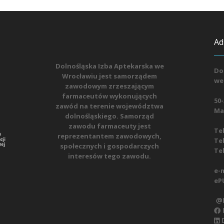
Ad
Dolnośląska Izba Aptekarska we
Do
Wrocławiu jest samorządem
we
zawodowym zrzeszającym
farmaceutów wykonujących
50-
zawód na terenie województwa
Mat
dolnośląskiego. Samorząd
zawodu farmaceuty jest
Tel
reprezentantem zawodowych,
Tel
społecznych i gospodarczych
Tel
interesów tego zawodu.
e-m
eP
@D
D