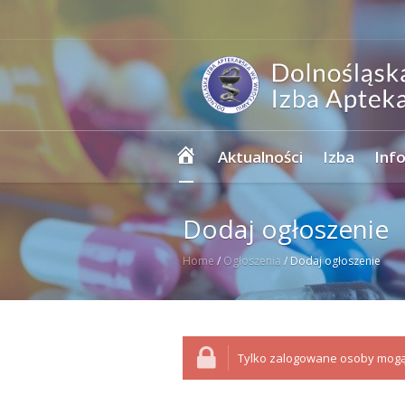
Strona
Aktualności
Izba
Inf
główna
Dodaj ogłoszenie
Home
/
Ogłoszenia
/
Dodaj ogłoszenie
Tylko zalogowane osoby mogą 