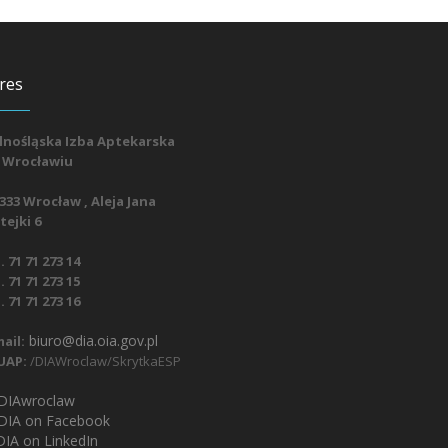
res
lnośląska Izba Aptekarska
 Wrocławiu
333 Wrocław , Aleja Jana
ejki 6
. 71 71 273 14
. 71 71 273 15
. 71 71 273 16
biuro@dia.oia.gov.pl
ail:
UAP:
/DIAWroclaw/SkrytkaESP
IAwroclaw
DIA on Facebook
IA on LinkedIn