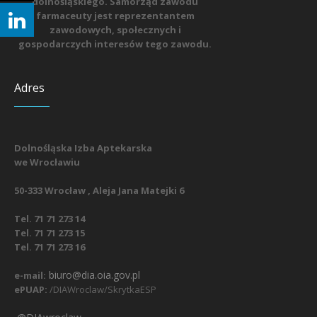
dolnośląskiego. Samorząd zawodu
farmaceuty jest reprezentantem
zawodowych, społecznych i
gospodarczych interesów tego zawodu.
Adres
Dolnośląska Izba Aptekarska
we Wrocławiu
50-333 Wrocław , Aleja Jana Matejki 6
Tel. 71 71 273 14
Tel. 71 71 273 15
Tel. 71 71 273 16
biuro@dia.oia.gov.pl
e-mail:
ePUAP:
/DIAWroclaw/SkrytkaESP