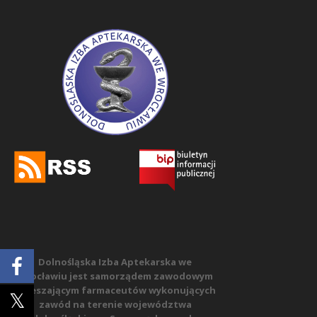
Dolnośląska Izba Aptekarska we
Wrocławiu jest samorządem zawodowym
zrzeszającym farmaceutów wykonujących
zawód na terenie województwa