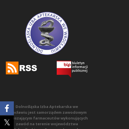
Dolnośląska Izba Aptekarska we
Wrocławiu jest samorządem zawodowym
zrzeszającym farmaceutów wykonujących
zawód na terenie województwa