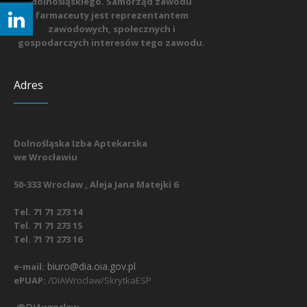
dolnośląskiego. Samorząd zawodu
farmaceuty jest reprezentantem
zawodowych, społecznych i
gospodarczych interesów tego zawodu.
Adres
Dolnośląska Izba Aptekarska
we Wrocławiu
50-333 Wrocław , Aleja Jana Matejki 6
Tel. 71 71 273 14
Tel. 71 71 273 15
Tel. 71 71 273 16
biuro@dia.oia.gov.pl
e-mail:
ePUAP:
/DIAWroclaw/SkrytkaESP