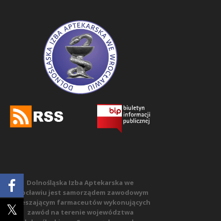
Dolnośląska Izba Aptekarska we
Wrocławiu jest samorządem zawodowym
zrzeszającym farmaceutów wykonujących
zawód na terenie województwa