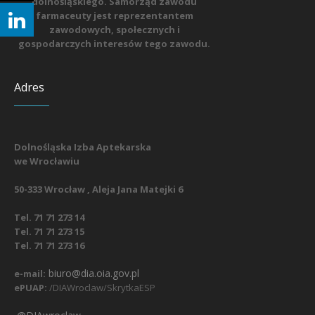
dolnośląskiego. Samorząd zawodu
farmaceuty jest reprezentantem
zawodowych, społecznych i
gospodarczych interesów tego zawodu.
Adres
Dolnośląska Izba Aptekarska
we Wrocławiu
50-333 Wrocław , Aleja Jana Matejki 6
Tel. 71 71 273 14
Tel. 71 71 273 15
Tel. 71 71 273 16
biuro@dia.oia.gov.pl
e-mail:
ePUAP:
/DIAWroclaw/SkrytkaESP