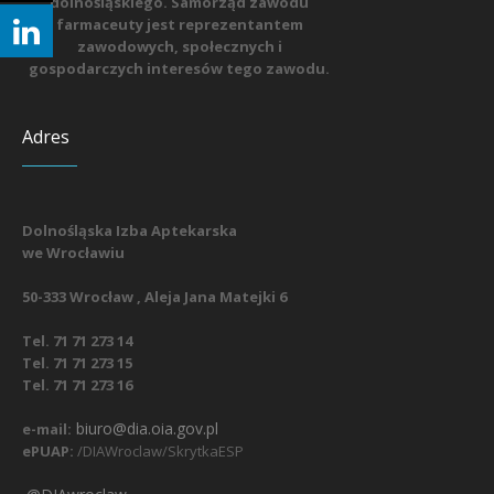
dolnośląskiego. Samorząd zawodu
farmaceuty jest reprezentantem
zawodowych, społecznych i
gospodarczych interesów tego zawodu.
Adres
Dolnośląska Izba Aptekarska
we Wrocławiu
50-333 Wrocław , Aleja Jana Matejki 6
Tel. 71 71 273 14
Tel. 71 71 273 15
Tel. 71 71 273 16
biuro@dia.oia.gov.pl
e-mail:
ePUAP:
/DIAWroclaw/SkrytkaESP