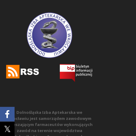
Dolnośląska Izba Aptekarska we
Wrocławiu jest samorządem zawodowym
zrzeszającym farmaceutów wykonujących
zawód na terenie województwa