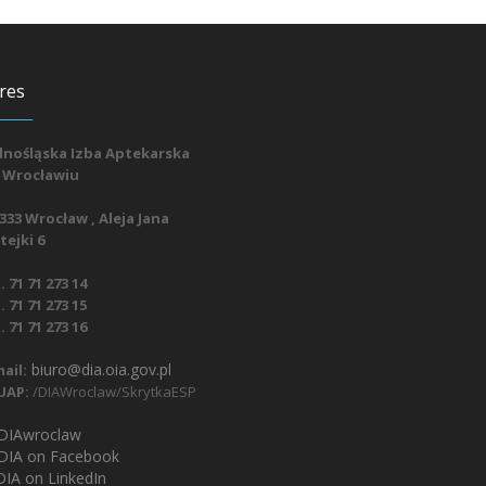
res
lnośląska Izba Aptekarska
 Wrocławiu
333 Wrocław , Aleja Jana
ejki 6
. 71 71 273 14
. 71 71 273 15
. 71 71 273 16
biuro@dia.oia.gov.pl
ail:
UAP:
/DIAWroclaw/SkrytkaESP
IAwroclaw
DIA on Facebook
IA on LinkedIn