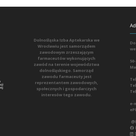
Ad
Dolnośląska Izba Aptekarska we
Do
Wrocławiu jest samorządem
we
zawodowym zrzeszającym
farmaceutów wykonujących
50-
zawód na terenie województwa
Mat
dolnośląskiego. Samorząd
zawodu farmaceuty jest
Tel
reprezentantem zawodowych,
Tel
społecznych i gospodarczych
Tel
interesów tego zawodu.
e-m
eP
@D
D