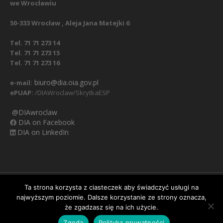
we Wrocławiu
50-333 Wrocław , Aleja Jana Matejki 6
Tel. 71 71 273 14
Tel. 71 71 273 15
Tel. 71 71 273 16
biuro@dia.oia.gov.pl
e-mail:
ePUAP:
/DIAWroclaw/SkrytkaESP
@DIAwroclaw
DIA on Facebook
DIA on LinkedIn
Nasz Facebook
Regulamin
Polityka prywatności
Ta strona korzysta z ciasteczek aby świadczyć usługi na
najwyższym poziomie. Dalsze korzystanie ze strony oznacza,
Obowiązek informacyjny RODO
Klauzula informacyjna
Ważna informacja:
zmiana numerów telefonów
że zgadzasz się na ich użycie.
do biura Izby. Nowe numery:
oraz
✕
71 71 273 14
71 71 273
Zgoda
Polityka prywatności