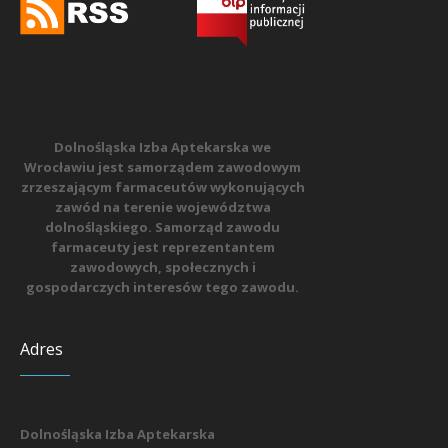
Dolnośląska Izba Aptekarska we
Wrocławiu jest samorządem zawodowym
zrzeszającym farmaceutów wykonujących
zawód na terenie województwa
dolnośląskiego. Samorząd zawodu
farmaceuty jest reprezentantem
zawodowych, społecznych i
gospodarczych interesów tego zawodu.
Adres
Dolnośląska Izba Aptekarska