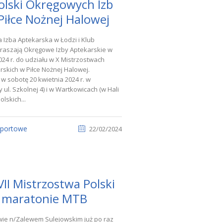
olski Okręgowych Izb
Piłce Nożnej Halowej
Izba Aptekarska w Łodzi i Klub
raszają Okręgowe Izby Aptekarskie w
024 r. do udziału w X Mistrzostwach
rskich w Piłce Nożnej Halowej.
w sobotę 20 kwietnia 2024 r. w
 ul. Szkolnej 4) i w Wartkowicach (w Hali
lskich...
sportowe
22/02/2024
II Mistrzostwa Polski
 maratonie MTB
wie n/Zalewem Sulejowskim już po raz