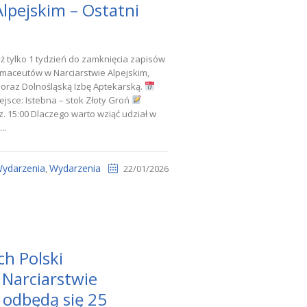
Alpejskim – Ostatni
ż tylko 1 tydzień do zamknięcia zapisów
armaceutów w Narciarstwie Alpejskim,
raz Dolnośląską Izbę Aptekarską.
ejsce: Istebna – stok Złoty Groń
z. 15:00 Dlaczego warto wziąć udział w
..
ydarzenia
Wydarzenia
,
22/01/2026
ch Polski
Narciarstwie
 odbędą się 25