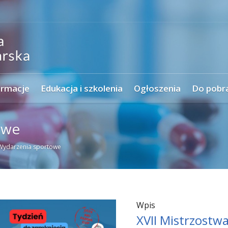
ormacje
Edukacja i szkolenia
Ogłoszenia
Do pobr
owe
Wydarzenia sportowe
Wpis
XVII Mistrzostw