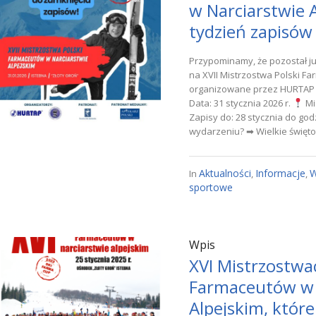
w Narciarstwie 
tydzień zapisów
Przypominamy, że pozostał ju
na XVII Mistrzostwa Polski F
organizowane przez HURTAP o
Data: 31 stycznia 2026 r.
Mi
Zapisy do: 28 stycznia do god
wydarzeniu? ➡ Wielkie święto.
Aktualności
Informacje
W
In
,
,
sportowe
Wpis
XVI Mistrzostwa
Farmaceutów w 
Alpejskim, które