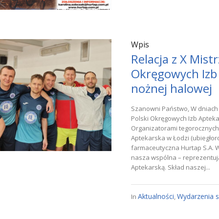
Wpis
Relacja z X Mist
Okręgowych Izb 
nożnej halowej
Szanowni Państwo, W dniach 1
Polski Okręgowych Izb Aptekar
Organizatorami tegorocznych
Aptekarska w Łodzi (ubiegłor
farmaceutyczna Hurtap S.A. W 
nasza wspólna – reprezentuj
Aptekarską. Skład naszej...
Aktualności
Wydarzenia 
In
,