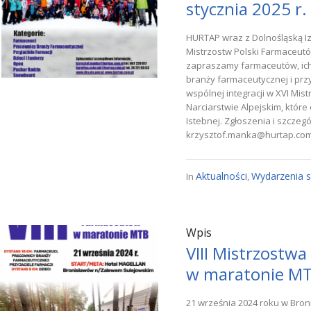
stycznia 2025 r.
HURTAP wraz z Dolnośląską I
Mistrzostw Polski Farmaceutó
zapraszamy farmaceutów, ich 
branży farmaceutycznej i przy
wspólnej integracji w XVI Mi
Narciarstwie Alpejskim, które 
Istebnej. Zgłoszenia i szczeg
krzysztof.manka@hurtap.com.
Aktualności
Wydarzenia 
In
,
Wpis
VIII Mistrzostw
w maratonie M
21 września 2024 roku w Bro