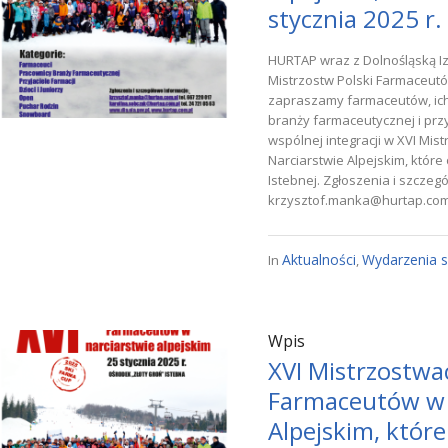
stycznia 2025 r.
HURTAP wraz z Dolnośląską I
Mistrzostw Polski Farmaceutó
zapraszamy farmaceutów, ich 
branży farmaceutycznej i przy
wspólnej integracji w XVI Mi
Narciarstwie Alpejskim, które 
Istebnej. Zgłoszenia i szczeg
krzysztof.manka@hurtap.com.
Aktualności
Wydarzenia 
In
,
Wpis
XVI Mistrzostwa
Farmaceutów w 
Alpejskim, które