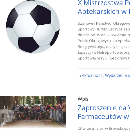
X Mistrzostwa P
Aptekarskich w 
Szanowni Państwo, Okręgowa 
Sportowy Hurtap Łęczyca zap
dniach od 19 do 21 kwietnia 2
Polski Okręgowych Izb Apteka
Rozgrywki będą miały miejsce 
Łęczycy (w Hali Sportowej przy
Sportowej przy ul. Legionów Po
Aktualności
Wydarzenia 
In
,
Wpis
Zaproszenie na V
Farmaceutów w
23 września br. w Bronisławo