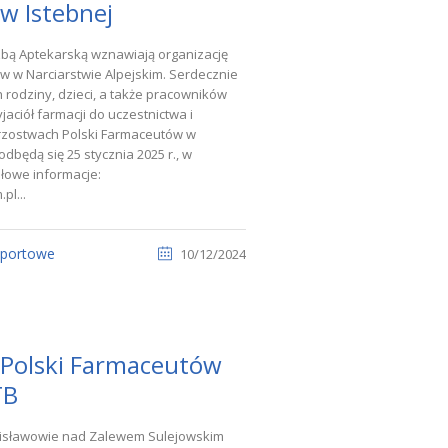
 w Istebnej
zbą Aptekarską wznawiają organizację
w w Narciarstwie Alpejskim. Serdecznie
rodziny, dzieci, a także pracowników
jaciół farmacji do uczestnictwa i
strzostwach Polski Farmaceutów w
odbędą się 25 stycznia 2025 r., w
ółowe informacje:
pl...
sportowe
10/12/2024
a Polski Farmaceutów
TB
nisławowie nad Zalewem Sulejowskim