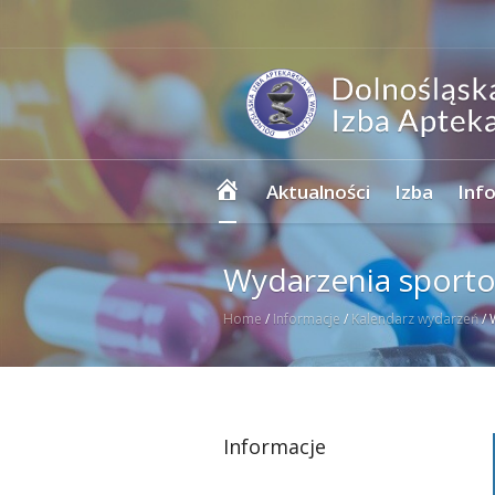
Strona
Aktualności
Izba
Inf
główna
Wydarzenia sport
Home
/
Informacje
/
Kalendarz wydarzeń
/
Informacje