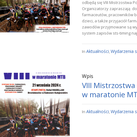
odbędą się VIII Mistrzostwa 
Organizatorzy zapraszają do u
farmaceutów, pracowników bra
dzieci, a także przyjaciół farm
zawodów przyjmowane są wyłą
system zapisów sts-timing najp
Aktualności
Wydarzenia 
In
,
Wpis
VIII Mistrzostw
w maratonie M
Aktualności
Wydarzenia 
In
,