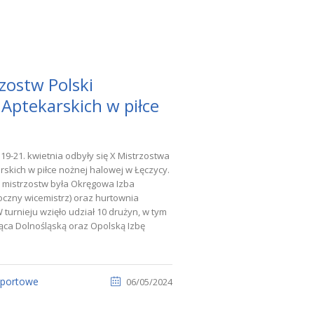
rzostw Polski
Aptekarskich w piłce
9-21. kwietnia odbyły się X Mistrzostwa
skich w piłce nożnej halowej w Łęczycy.
 mistrzostw była Okręgowa Izba
oczny wicemistrz) oraz hurtownia
turnieju wzięło udział 10 drużyn, w tym
ąca Dolnośląską oraz Opolską Izbę
sportowe
06/05/2024