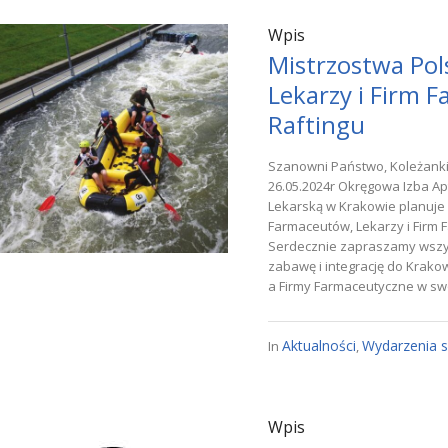
Wpis
Mistrzostwa Pol
Lekarzy i Firm 
Raftingu
Szanowni Państwo, Koleżanki 
26.05.2024r Okręgowa Izba A
Lekarską w Krakowie planuje 
Farmaceutów, Lekarzy i Firm 
Serdecznie zapraszamy wszys
zabawę i integrację do Krako
a Firmy Farmaceutyczne w swo
Aktualności
Wydarzenia 
In
,
Wpis