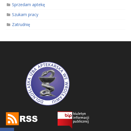
Sprzedam aptekę
Szukam pracy
Zatrudnię