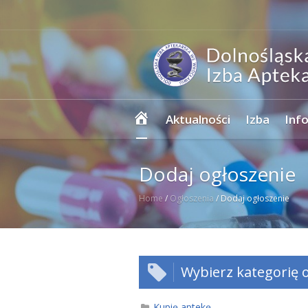
Strona
Aktualności
Izba
Inf
główna
Dodaj ogłoszenie
Home
/
Ogłoszenia
/
Dodaj ogłoszenie
Wybierz kategorię o
Kupię aptekę