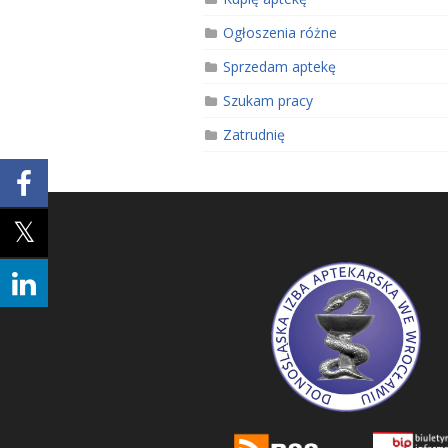
Ogłoszenia różne
Sprzedam aptekę
Szukam pracy
Zatrudnię