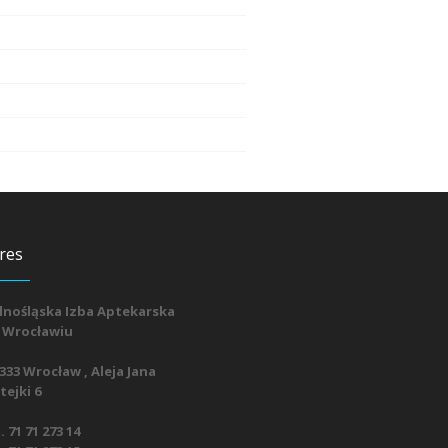
res
lnośląska Izba Aptekarska
 Wrocławiu
333 Wrocław , Aleja Jana
ejki 6
. 71 71 273 14