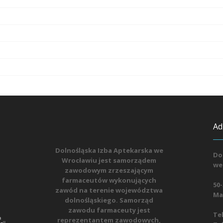
Ad
Dolnośląska Izba Aptekarska we
Do
Wrocławiu jest samorządem
we
zawodowym zrzeszającym
farmaceutów wykonujących
50-
zawód na terenie województwa
Mat
dolnośląskiego. Samorząd
zawodu farmaceuty jest
Tel
reprezentantem zawodowych,