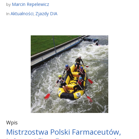
Marcin Repelewicz
by
Aktualności
Zjazdy DIA
In
,
Wpis
Mistrzostwa Polski Farmaceutów,