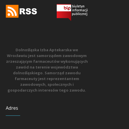
Dolnośląska Izba Aptekarska we
Wrocławiu jest samorządem zawodowym
zrzeszającym farmaceutów wykonujących
zawód na terenie województwa
dolnośląskiego. Samorząd zawodu
farmaceuty jest reprezentantem
zawodowych, społecznych i
gospodarczych interesów tego zawodu.
Adres