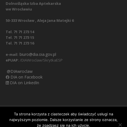
Dolnośląska Izba Aptekarska
we Wrocławiu
50-333 Wrocław , Aleja Jana Matejki 6
Tel. 71 71 273 14
Tel. 71 71 273 15
Tel. 71 71 273 16
biuro@dia.oia.gov.pl
e-mail:
ePUAP:
/DIAWroclaw/SkrytkaESP
@DIAwroclaw
DIA on Facebook
DIA on LinkedIn
Nasz Facebook
Regulamin
Polityka prywatności
Ta strona korzysta z ciasteczek aby świadczyć usługi na
najwyższym poziomie. Dalsze korzystanie ze strony oznacza,
Obowiązek informacyjny RODO
Klauzula informacyjna
Ważna informacja:
zmiana numerów telefonów
że zgadzasz się na ich użycie.