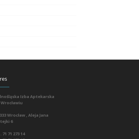
res
lnośląska Izba Aptekarska
 Wrocławiu
333 Wrocław , Aleja Jana
ejki 6
. 71 71 273 14