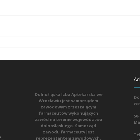
Ad
Dolnośląska Izba Aptekarska we
Do
Wrocławiu jest samorządem
we
zawodowym zrzeszającym
farmaceutów wykonujących
50-
zawód na terenie województwa
Mat
dolnośląskiego. Samorząd
zawodu farmaceuty jest
Tel
reprezentantem zawodowych,