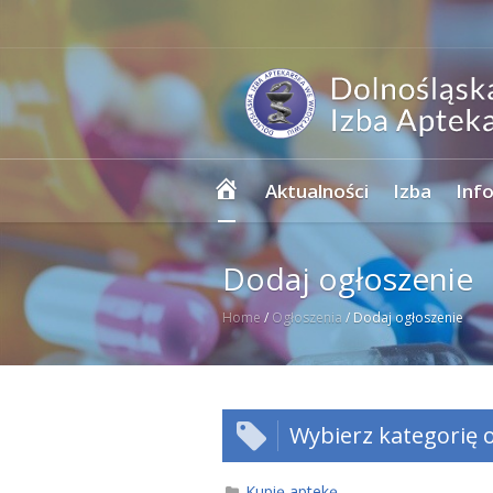
Strona
Aktualności
Izba
Inf
główna
Dodaj ogłoszenie
Home
/
Ogłoszenia
/
Dodaj ogłoszenie
Wybierz kategorię o
Kupię aptekę