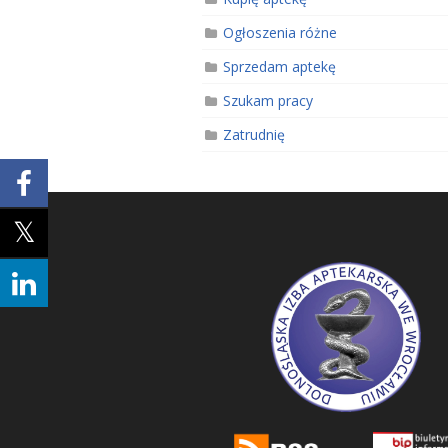
Ogłoszenia różne
Sprzedam aptekę
Szukam pracy
Zatrudnię