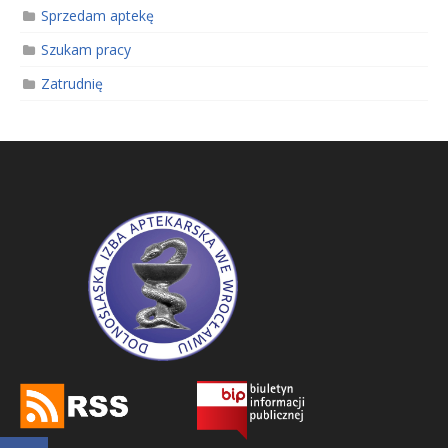
Sprzedam aptekę
Szukam pracy
Zatrudnię