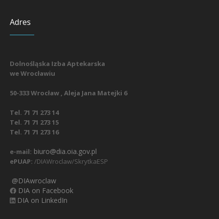
Adres
Dolnośląska Izba Aptekarska
we Wrocławiu
50-333 Wrocław , Aleja Jana Matejki 6
Tel. 71 71 273 14
Tel. 71 71 273 15
Tel. 71 71 273 16
biuro@dia.oia.gov.pl
e-mail:
ePUAP:
/DIAWroclaw/SkrytkaESP
@DIAwroclaw
DIA on Facebook
DIA on LinkedIn