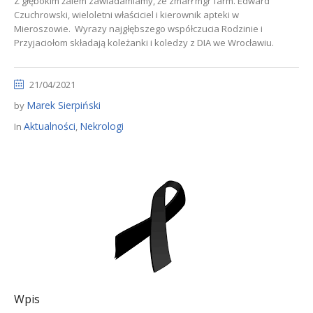
Z głębokim żalem zawiadamiamy, że zmarł mgr farm. Edward
Czuchrowski, wieloletni właściciel i kierownik apteki w
Mieroszowie. Wyrazy najgłębszego współczucia Rodzinie i
Przyjaciołom składają koleżanki i koledzy z DIA we Wrocławiu.
21/04/2021
Marek Sierpiński
by
Aktualności
Nekrologi
In
,
Wpis