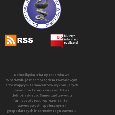
Dolnośląska Izba Aptekarska we
Wrocławiu jest samorządem zawodowym
zrzeszającym farmaceutów wykonujących
zawód na terenie województwa
dolnośląskiego. Samorząd zawodu
farmaceuty jest reprezentantem
zawodowych, społecznych i
gospodarczych interesów tego zawodu.