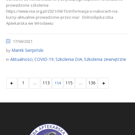
prowadzone szkolenia:
https://www.nia.org.pl/2021/04/15/informacja-o-naborach-na-
kursy-aktualnie-prowadzone-przez-nia/ Dolnośląska Izba
Aptekarska we Wrocławiu
17/04/2021
Marek Sierpiński
by
Aktualności
COVID-19
Szkolenia DIA
Szkolenia zewnętrzne
In
,
,
,
1
113
115
136
…
114
…